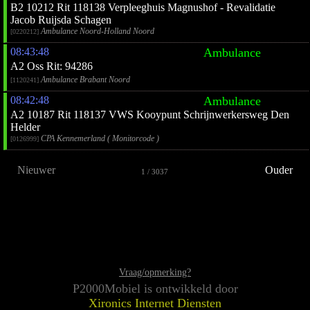
B2 10212 Rit 118138 Verpleeghuis Magnushof - Revalidatie
Jacob Ruijsda Schagen
Ambulance Noord-Holland Noord
[0220212]
08:43:48
Ambulance
A2 Oss Rit: 94286
Ambulance Brabant Noord
[1120241]
08:42:48
Ambulance
A2 10187 Rit 118137 VWS Kooypunt Schrijnwerkersweg Den
Helder
CPA Kennemerland ( Monitorcode )
[0126999]
Nieuwer
Ouder
1 / 3037
Vraag/opmerking?
P2000Mobiel is ontwikkeld door
Xironics Internet Diensten