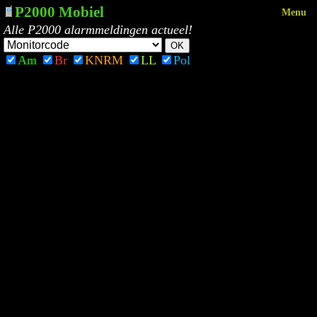
P2000 Mobiel
Menu
Alle P2000 alarmmeldingen actueel!
Am
Br
KNRM
LL
Pol