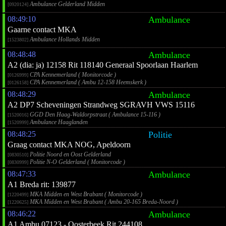
Ambulance Gelderland Midden
[0920124]
08:49:10
Ambulance
Gaarne contact MKA
Ambulance Hollands Midden
[1523802]
08:48:48
Ambulance
A2 (dia: ja) 12158 Rit 118140 Generaal Spoorlaan Haarlem
CPA Kennemerland ( Monitorcode )
[0126999]
CPA Kennemerland ( Ambu 12-158 Heemskerk )
[0126158]
08:48:29
Ambulance
A2 DP7 Scheveningen Strandweg SGRAVH VWS 15116
GGD Den Haag-Waldorpstraat ( Ambulance 15-116 )
[1520016]
Ambulance Haaglanden
[1520999]
08:48:25
Politie
Graag contact MKA NOG, Apeldoorn
Politie Noord en Oost Gelderland
[0830510]
Politie N-O Gelderland ( Monitorcode )
[0830999]
08:47:33
Ambulance
A1 Breda rit: 139877
MKA Midden en West Brabant ( Monitorcode )
[1220499]
MKA Midden en West Brabant ( Ambu 20-165 Breda-Noord )
[1220625]
08:46:22
Ambulance
A1 Ambu 07123 - Oosterbeek Rit 244108