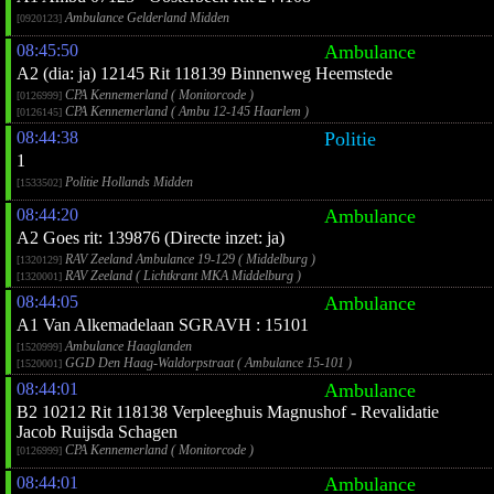
Ambulance Gelderland Midden
[0920123]
08:45:50
Ambulance
A2 (dia: ja) 12145 Rit 118139 Binnenweg Heemstede
CPA Kennemerland ( Monitorcode )
[0126999]
CPA Kennemerland ( Ambu 12-145 Haarlem )
[0126145]
08:44:38
Politie
1
Politie Hollands Midden
[1533502]
08:44:20
Ambulance
A2 Goes rit: 139876 (Directe inzet: ja)
RAV Zeeland Ambulance 19-129 ( Middelburg )
[1320129]
RAV Zeeland ( Lichtkrant MKA Middelburg )
[1320001]
08:44:05
Ambulance
A1 Van Alkemadelaan SGRAVH : 15101
Ambulance Haaglanden
[1520999]
GGD Den Haag-Waldorpstraat ( Ambulance 15-101 )
[1520001]
08:44:01
Ambulance
B2 10212 Rit 118138 Verpleeghuis Magnushof - Revalidatie
Jacob Ruijsda Schagen
CPA Kennemerland ( Monitorcode )
[0126999]
08:44:01
Ambulance