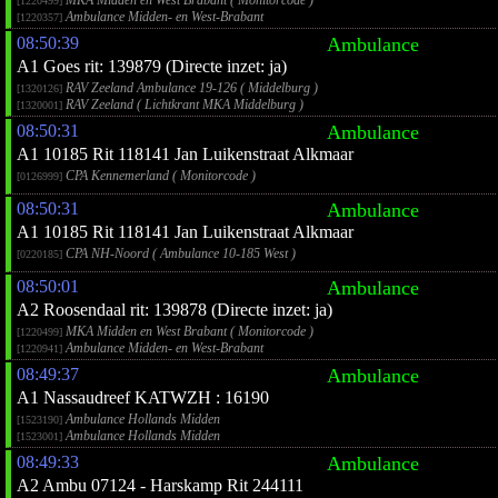
MKA Midden en West Brabant ( Monitorcode )
[1220499]
Ambulance Midden- en West-Brabant
[1220357]
08:50:39
Ambulance
A1 Goes rit: 139879 (Directe inzet: ja)
RAV Zeeland Ambulance 19-126 ( Middelburg )
[1320126]
RAV Zeeland ( Lichtkrant MKA Middelburg )
[1320001]
08:50:31
Ambulance
A1 10185 Rit 118141 Jan Luikenstraat Alkmaar
CPA Kennemerland ( Monitorcode )
[0126999]
08:50:31
Ambulance
A1 10185 Rit 118141 Jan Luikenstraat Alkmaar
CPA NH-Noord ( Ambulance 10-185 West )
[0220185]
08:50:01
Ambulance
A2 Roosendaal rit: 139878 (Directe inzet: ja)
MKA Midden en West Brabant ( Monitorcode )
[1220499]
Ambulance Midden- en West-Brabant
[1220941]
08:49:37
Ambulance
A1 Nassaudreef KATWZH : 16190
Ambulance Hollands Midden
[1523190]
Ambulance Hollands Midden
[1523001]
08:49:33
Ambulance
A2 Ambu 07124 - Harskamp Rit 244111