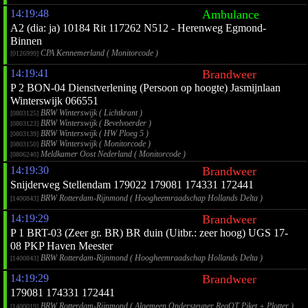
14:19:48
Ambulance
A2 (dia: ja) 10184 Rit 117262 N512 - Herenweg Egmond-
Binnen
CPA Kennemerland ( Monitorcode )
[0126999]
14:19:41
Brandweer
P 2 BON-04 Dienstverlening (Persoon op hoogte) Jasmijnlaan
Winterswijk 066551
BRW Winterswijk ( Lichtkrant )
[0803125]
BRW Winterswijk ( Bevelvoerder )
[0803123]
BRW Winterswijk ( HW Ploeg 5 )
[0803139]
BRW Winterswijk ( Monitorcode )
[0803150]
Meldkamer Oost Nederland ( Monitorcode )
[0806240]
14:19:30
Brandweer
Snijderweg Stellendam 179022 179081 174331 172441
BRW Rotterdam-Rijnmond ( Hoogheemraadschap Hollands Delta )
[1400843]
14:19:29
Brandweer
P 1 BRT-03 (Zeer gr. BR) BR duin (Uitbr.: zeer hoog) UGS 17-
08 PKP Haven Meester
BRW Rotterdam-Rijnmond ( Hoogheemraadschap Hollands Delta )
[1400843]
14:19:29
Brandweer
179081 174331 172441
BRW Rotterdam-Rijnmond ( Algemeen Ondersteuner RegOT Piket + Plotter )
[1400019]