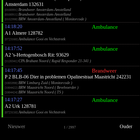
Amsterdam 132631
Brandweer Amsterdam-Amstelland
[0100991]
Brandweer Amsterdam-Amstelland
[0100911]
BRW Amsterdam-Amstelland ( Monitorcode )
[0102998]
14:18:20
Ambulance
A1 Almere 128782
Ambulance Gooi en Vechtstreek
[0723160]
14:17:52
Ambulance
A2 's-Hertogenbosch Rit: 93629
CPA Brabant Noord ( Rapid Responder 21-341 )
[1120341]
14:17:45
Brandweer
P 2 BLB-06 Dier in problemen Opalinestraat Maastricht 242231
BRW Limburg Zuid ( Monitorcode )
[1005998]
BRW Maastricht Noord ( Bevelvoerder )
[1004422]
BRW Maastricht Noord ( TS )
[1004424]
14:17:27
Ambulance
A2 Urk 128781
Ambulance Gooi en Vechtstreek
[0723150]
Nieuwer
Ouder
1 / 2997