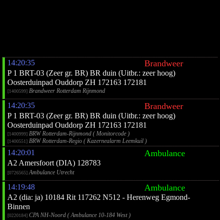
14:20:35
Brandweer
P 1 BRT-03 (Zeer gr. BR) BR duin (Uitbr.: zeer hoog)
Oosterduinpad Ouddorp ZH 172163 172181
Brandweer Rotterdam Rijnmond
[1400599]
14:20:35
Brandweer
P 1 BRT-03 (Zeer gr. BR) BR duin (Uitbr.: zeer hoog)
Oosterduinpad Ouddorp ZH 172163 172181
BRW Rotterdam-Rijnmond ( Monitorcode )
[1400999]
BRW Rotterdam-Regio ( Kazernealarm Leemkuil )
[1400551]
14:20:01
Ambulance
A2 Amersfoort (DIA) 128783
Ambulance Utrecht
[0726565]
14:19:48
Ambulance
A2 (dia: ja) 10184 Rit 117262 N512 - Herenweg Egmond-
Binnen
CPA NH-Noord ( Ambulance 10-184 West )
[0220184]