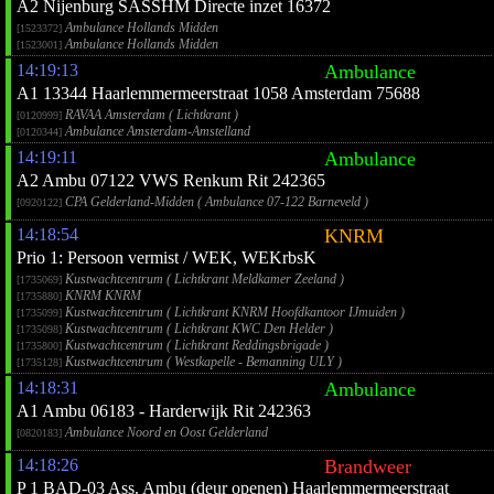
A2 Nijenburg SASSHM Directe inzet 16372
Ambulance Hollands Midden
[1523372]
Ambulance Hollands Midden
[1523001]
14:19:13
Ambulance
A1 13344 Haarlemmermeerstraat 1058 Amsterdam 75688
RAVAA Amsterdam ( Lichtkrant )
[0120999]
Ambulance Amsterdam-Amstelland
[0120344]
14:19:11
Ambulance
A2 Ambu 07122 VWS Renkum Rit 242365
CPA Gelderland-Midden ( Ambulance 07-122 Barneveld )
[0920122]
14:18:54
KNRM
Prio 1: Persoon vermist / WEK, WEKrbsK
Kustwachtcentrum ( Lichtkrant Meldkamer Zeeland )
[1735069]
KNRM KNRM
[1735880]
Kustwachtcentrum ( Lichtkrant KNRM Hoofdkantoor IJmuiden )
[1735099]
Kustwachtcentrum ( Lichtkrant KWC Den Helder )
[1735098]
Kustwachtcentrum ( Lichtkrant Reddingsbrigade )
[1735800]
Kustwachtcentrum ( Westkapelle - Bemanning ULY )
[1735128]
14:18:31
Ambulance
A1 Ambu 06183 - Harderwijk Rit 242363
Ambulance Noord en Oost Gelderland
[0820183]
14:18:26
Brandweer
P 1 BAD-03 Ass. Ambu (deur openen) Haarlemmermeerstraat