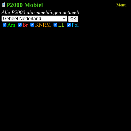
P2000 Mobiel
Menu
Alle P2000 alarmmeldingen actueel!
Am
Br
KNRM
LL
Pol