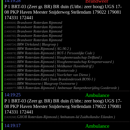
14:19:28
Brandweer
P 1 BRT-03 (Zeer gr. BR) BR duin (Uitbr.: zeer hoog) UGS 17-
08 PKP Haven Meester Snijderweg Stellendam 179022 179081
174331 172441
Brandweer Rotterdam Rijnmond
[1400606]
Brandweer Rotterdam Rijnmond
[1400605]
Brandweer Rotterdam Rijnmond
[1400349]
Brandweer Rotterdam Rijnmond
[1400705]
Brandweer Rotterdam Rijnmond
[1400434]
BRW Dirksland ( Blusgroep )
[1400724]
BRW Rotterdam-Rijnmond ( AG-90.2 )
[1400903]
BRW Rotterdam-Rijnmond ( BOT-1 Persoonlijke Code )
[1400878]
BRW Rotterdam-Rijnmond ( Hoogheemraadschap Delfland )
[1400841]
BRW Rotterdam-Rijnmond ( Hoogheemraadschap Krimpenerwaard )
[1400842]
BRW Rotterdam-Rijnmond ( Meldkamer Havenbedrijf )
[1400852]
BRW Rotterdam-Rijnmond ( Monitorcode )
[1400999]
BRW Rotterdam-Rijnmond ( Voorlichter van Dienst )
[1400874]
BRW Rotterdam-Zuid ( Team Brandonderzoek BO90-1 )
[1400350]
BRW Westvoorne ( Blusgroep Oostvoorne )
[1400613]
MKA Rotterdam-Rijnmond ( Ambtenaar Rampenbestrijding Goedereede )
[1400977]
14:19:25
Ambulance
P 1 BRT-03 (Zeer gr. BR) BR duin (Uitbr.: zeer hoog) UGS 17-
08 PKP Haven Meester Snijderweg Stellendam 179022 179081
174331 172441
GHOR Rotterdam-Rijnmond ( Ambuteam-lid Zuidhollandse Eilanden )
[1420268]
14:19:17
Ambulance