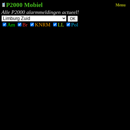
P2000 Mobiel
Menu
Alle P2000 alarmmeldingen actueel!
Am
Br
KNRM
LL
Pol