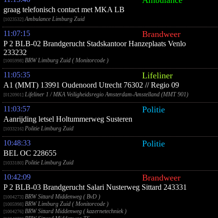
Ambulance
graag telefonisch contact met MKA LB
Ambulance Limburg Zuid
[1023532]
11:07:15
Brandweer
P 2 BLB-02 Brandgerucht Stadskantoor Hanzeplaats Venlo
233232
BRW Limburg Zuid ( Monitorcode )
[1005998]
11:05:35
Lifeliner
A1 (MMT) 13991 Oudenoord Utrecht 76302 // Regio 09
Lifeliner 1 / MKA Veiligheidsregio Amsterdam-Amstelland (MMT 901)
[0120901]
11:03:57
Politie
Aanrijding letsel Holtummerweg Susteren
Politie Limburg Zuid
[1033216]
10:48:33
Politie
BEL OC 228655
Politie Limburg Zuid
[1033180]
10:42:09
Brandweer
P 2 BLB-03 Brandgerucht Salari Nusterweg Sittard 243331
BRW Sittard Middenweg ( BvD )
[1004273]
BRW Limburg Zuid ( Monitorcode )
[1005998]
BRW Sittard Middenweg ( kazernetechniek )
[1004276]