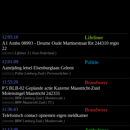
12:05:16
Lifeliner
A1 Ambu 08993 - Deurne Oude Martinestraat Rit 244310 regio
22
Lifeliner 3 ( Oost-Nederland )
[0923993]
12:01:09
Politie
Aanrijding letsel Elsenburglaan Geleen
Politie Limburg-Zuid ( Persvoorlichter )
[1033215]
11:55:29
Brandweer
P 5 BLB-02 Geplande actie Kazerne Maastricht-Zuid
Molensingel Maastricht 242331
BRW Limburg Zuid ( Monitorcode )
[1005998]
BRW Maastricht Zuid ( TS )
[1004426]
11:36:43
Brandweer
Telefonisch contact opnemen eigen meldkamer
BRW Limburg Zuid ( Monitorcode )
[1005998]
11:13:46