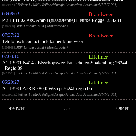
Lifeliner 1 / MKA Veiligheidsregio Amsterdam-Amstelland (MMT 901)
[0120901]
08:08:03
Brandweer
P 2 BLB-02 Ass. Ambu (tilassistentie) Heufke Roggel 234231
BRW Limburg Zuid ( Monitorcode )
[1005998]
07:37:22
Brandweer
Telefonisch contact meldkamer brandweer
BRW Limburg Zuid ( Monitorcode )
[1005998]
07:03:16
Lifeliner
A1 13991 N414 - Bisschopsweg Bunschoten-Spakenburg 76244
- Regio 09 -
Lifeliner 1 / MKA Veiligheidsregio Amsterdam-Amstelland (MMT 901)
[0120901]
06:20:27
Lifeliner
A1 13991 A28 Re 80,0 Wezep 76241 regio 06
Lifeliner 1 / MKA Veiligheidsregio Amsterdam-Amstelland (MMT 901)
[0120901]
Nieuwer
Ouder
2 / 71