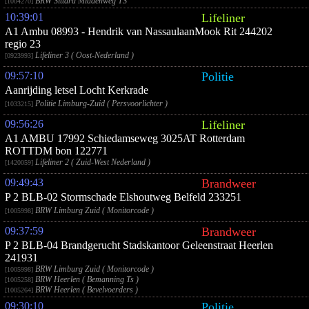
BRW Sittard Middenweg TS
[1004270]
10:39:01
Lifeliner
A1 Ambu 08993 - Hendrik van NassaulaanMook Rit 244202
regio 23
Lifeliner 3 ( Oost-Nederland )
[0923993]
09:57:10
Politie
Aanrijding letsel Locht Kerkrade
Politie Limburg-Zuid ( Persvoorlichter )
[1033215]
09:56:26
Lifeliner
A1 AMBU 17992 Schiedamseweg 3025AT Rotterdam
ROTTDM bon 122771
Lifeliner 2 ( Zuid-West Nederland )
[1420059]
09:49:43
Brandweer
P 2 BLB-02 Stormschade Elshoutweg Belfeld 233251
BRW Limburg Zuid ( Monitorcode )
[1005998]
09:37:59
Brandweer
P 2 BLB-04 Brandgerucht Stadskantoor Geleenstraat Heerlen
241931
BRW Limburg Zuid ( Monitorcode )
[1005998]
BRW Heerlen ( Bemanning Ts )
[1005258]
BRW Heerlen ( Bevelvoerders )
[1005264]
09:30:10
Politie