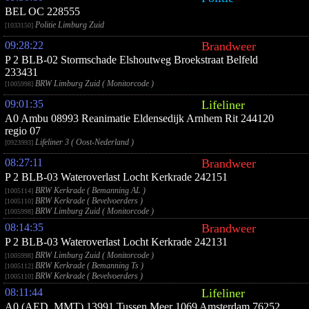
BEL OC 228555
Politie Limburg Zuid
[1033150]
09:28:22
Brandweer
P 2 BLB-02 Stormschade Elshoutweg Broekstraat Belfeld
233431
BRW Limburg Zuid ( Monitorcode )
[1005998]
09:01:35
Lifeliner
A0 Ambu 08993 Reanimatie Eldensedijk Arnhem Rit 244120
regio 07
Lifeliner 3 ( Oost-Nederland )
[0923993]
08:27:11
Brandweer
P 2 BLB-03 Wateroverlast Locht Kerkrade 242151
BRW Kerkrade ( Bemanning AL )
[1005114]
BRW Kerkrade ( Bevelvoerders )
[1005110]
BRW Limburg Zuid ( Monitorcode )
[1005998]
08:14:35
Brandweer
P 2 BLB-03 Wateroverlast Locht Kerkrade 242131
BRW Limburg Zuid ( Monitorcode )
[1005998]
BRW Kerkrade ( Bemanning Ts )
[1005112]
BRW Kerkrade ( Bevelvoerders )
[1005110]
08:11:44
Lifeliner
A0 (AED, MMT) 13991 Tussen Meer 1069 Amsterdam 76252