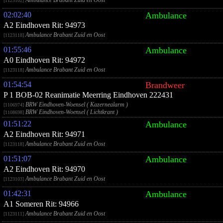
Ambulance Brabant Zuid en Oost
[1123102]
02:02:40
Ambulance
A2 Eindhoven Rit: 94973
Ambulance Brabant Zuid en Oost
[1123118]
01:55:46
Ambulance
A0 Eindhoven Rit: 94972
Ambulance Brabant Zuid en Oost
[1123118]
01:54:54
Brandweer
P 1 BOB-02 Reanimatie Meerring Eindhoven 222431
BRW Eindhoven-Woensel ( Kazernealarm )
[1106974]
BRW Eindhoven-Woensel ( Lichtkrant )
[1108698]
01:51:22
Ambulance
A2 Eindhoven Rit: 94971
Ambulance Brabant Zuid en Oost
[1123118]
01:51:07
Ambulance
A2 Eindhoven Rit: 94970
Ambulance Brabant Zuid en Oost
[1123103]
01:42:31
Ambulance
A1 Someren Rit: 94966
Ambulance Brabant Zuid en Oost
[1123111]